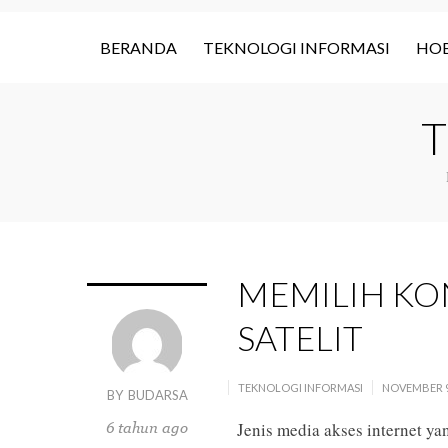
BERANDA
TEKNOLOGI INFORMASI
HOB
T
MEMILIH KON
SATELIT
TEKNOLOGI INFORMASI
NOVEMBER 9
BY
BUDARSA
6 tahun ago
Jenis media akses internet yan