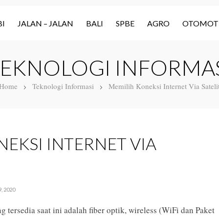
I
JALAN – JALAN
BALI
SPBE
AGRO
OTOMOT
EKNOLOGI INFORMA
Home
Teknologi Informasi
Memilih Koneksi Internet Via Sateli
EKSI INTERNET VIA
, 2020
g tersedia saat ini adalah fiber optik, wireless (WiFi dan Paket