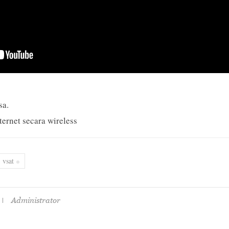
sa.
ernet secara wireless
vsat
Administrator