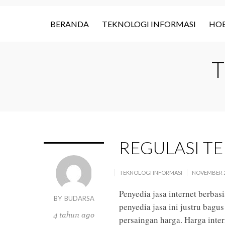
BERANDA
TEKNOLOGI INFORMASI
HOB
T
REGULASI TE
TEKNOLOGI INFORMASI
NOVEMBER 2
Penyedia jasa internet berbas
BY
BUDARSA
penyedia jasa ini justru bagu
4 tahun ago
persaingan harga. Harga inte