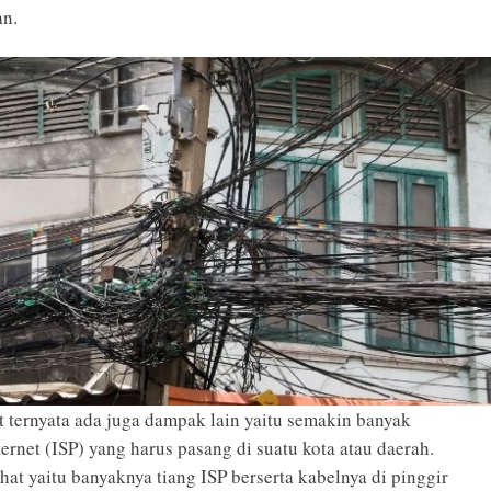
an.
t ternyata ada juga dampak lain yaitu semakin banyak
ternet (ISP) yang harus pasang di suatu kota atau daerah.
ihat yaitu banyaknya tiang ISP berserta kabelnya di pinggir