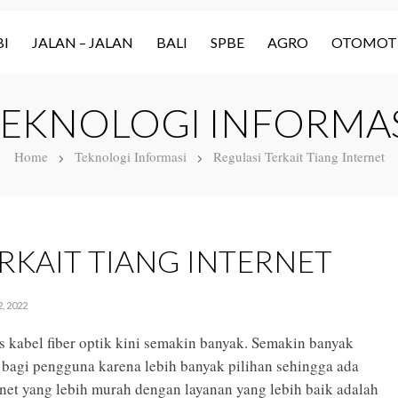
I
JALAN – JALAN
BALI
SPBE
AGRO
OTOMOT
EKNOLOGI INFORMA
Home
Teknologi Informasi
Regulasi Terkait Tiang Internet
RKAIT TIANG INTERNET
, 2022
is kabel fiber optik kini semakin banyak. Semakin banyak
s bagi pengguna karena lebih banyak pilihan sehingga ada
rnet yang lebih murah dengan layanan yang lebih baik adalah