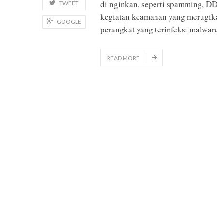
diinginkan, seperti spamming, DDo
TWEET
kegiatan keamanan yang merugikan 
GOOGLE
perangkat yang terinfeksi malware
READ MORE