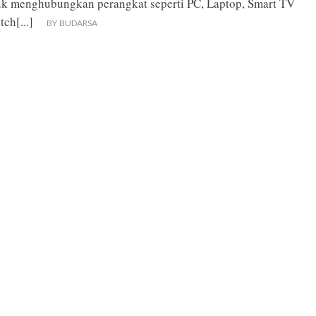
uk menghubungkan perangkat seperti PC, Laptop, Smart TV
itch
[...]
BY
BUDARSA