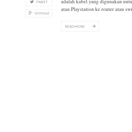
adalah kabel yang digunakan unt
TWEET
atau Playstation ke router atau sw
GOOGLE
READ MORE