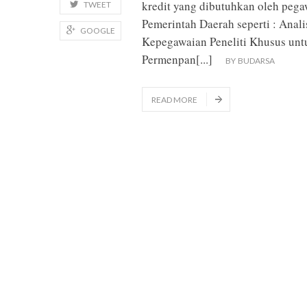
kredit yang dibutuhkan oleh pega
TWEET
Pemerintah Daerah seperti : Anal
GOOGLE
Kepegawaian Peneliti Khusus unt
Permenpan
[...]
BY
BUDARSA
READ MORE