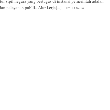
ur sipil negara yang bertugas di instansi pemerintah adalah
dan pelayanan publik. Alur kerja
[...]
BY
BUDARSA